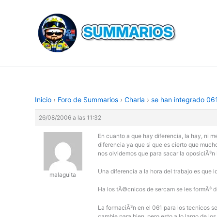
Ir
al
contenido
Inicio
›
Foro de Summarios
›
Charla
›
se han integrado 06
26/08/2006 a las 11:32
En cuanto a que hay diferencia, la hay, ni 
diferencia ya que si que es cierto que mucho
nos olvidemos que para sacar la oposiciÃ³n
Una diferencia a la hora del trabajo es que 
malaguita
Ha los tÃ©cnicos de sercam se les formÃ³ de
La formaciÃ³n en el 061 para los tecnicos 
cambie para bien, pero esto a lo largo de los