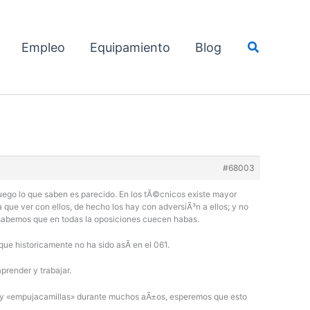
Buscar
Empleo
Equipamiento
Blog
#68003
luego lo que saben es parecido. En los tÃ©cnicos existe mayor
 que ver con ellos, de hecho los hay con adversiÃ³n a ellos; y no
 sabemos que en todas la oposiciones cuecen habas.
ue historicamente no ha sido asÃ­ en el 061.
prender y trabajar.
s» y «empujacamillas» durante muchos aÃ±os, esperemos que esto