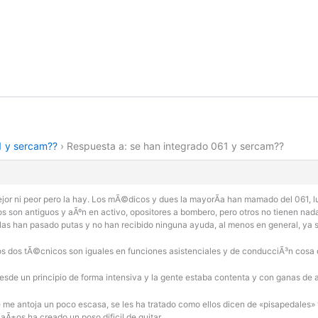
1 y sercam??
›
Respuesta a: se han integrado 061 y sercam??
mejor ni peor pero la hay. Los mÃ©dicos y dues la mayorÃ­a han mamado del 061, 
s son antiguos y aÃºn en activo, opositores a bombero, pero otros no tienen nada
 las han pasado putas y no han recibido ninguna ayuda, al menos en general, ya
los dos tÃ©cnicos son iguales en funciones asistenciales y de conducciÃ³n cosa q
sde un principio de forma intensiva y la gente estaba contenta y con ganas de a
se me antoja un poco escasa, se les ha tratado como ellos dicen de «pisapedale
 aÃ±os ha creado un poso dificil de quitar.