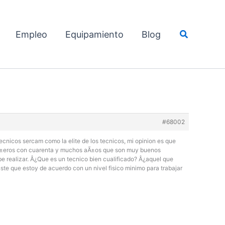
Buscar
Empleo
Equipamiento
Blog
#68002
ecnicos sercam como la elite de los tecnicos, mi opinion es que
paÃ±eros con cuarenta y muchos aÃ±os que son muy buenos
be realizar. Â¿Que es un tecnico bien cualificado? Â¿aquel que
te que estoy de acuerdo con un nivel fisico minimo para trabajar