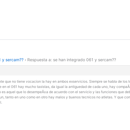
1 y sercam??
›
Respuesta a: se han integrado 061 y sercam??
nte que no tiene vocacion la hay en ambos exservicios. Siempre se habla de los t
que en el 061 hay mucho taxistas, da igual la antiguedad de cada uno, hay com
jo es aquel que lo desempeÃ±a de acuerdo con el servicio y las funciones que de
n, tanto en uno como en otro hay malos y buenos tecnicos no atletas. Y que cons
l.