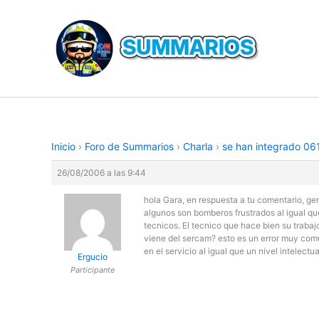
Ir
al
contenido
Inicio
›
Foro de Summarios
›
Charla
›
se han integrado 06
26/08/2006 a las 9:44
hola Gara, en respuesta a tu comentario, ge
algunos son bomberos frustrados al igual 
tecnicos. El tecnico que hace bien su traba
viene del sercam? esto es un error muy comu
en el servicio al igual que un nivel intelectua
Ergucio
Participante