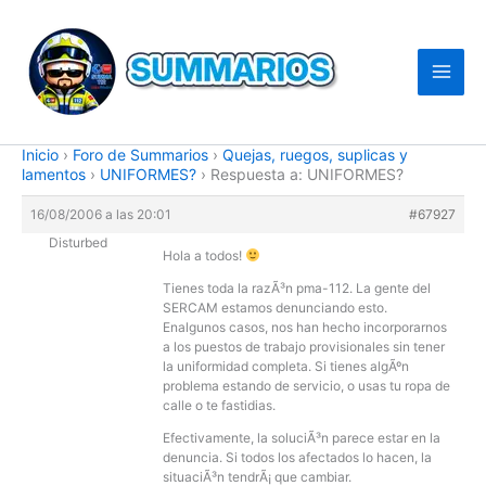
Ir
al
contenido
Inicio
›
Foro de Summarios
›
Quejas, ruegos, suplicas y
lamentos
›
UNIFORMES?
›
Respuesta a: UNIFORMES?
16/08/2006 a las 20:01
#67927
Disturbed
Hola a todos!
Tienes toda la razÃ³n pma-112. La gente del
SERCAM estamos denunciando esto.
Enalgunos casos, nos han hecho incorporarnos
a los puestos de trabajo provisionales sin tener
la uniformidad completa. Si tienes algÃºn
problema estando de servicio, o usas tu ropa de
calle o te fastidias.
Efectivamente, la soluciÃ³n parece estar en la
denuncia. Si todos los afectados lo hacen, la
situaciÃ³n tendrÃ¡ que cambiar.