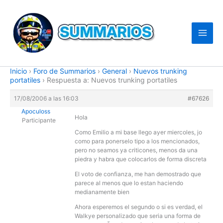
Ir
al
contenido
Inicio
›
Foro de Summarios
›
General
›
Nuevos trunking
portatiles
›
Respuesta a: Nuevos trunking portatiles
17/08/2006 a las 16:03
#67626
Apoculoss
Hola
Participante
Como Emilio a mi base llego ayer miercoles, jo
como para ponerselo tipo a los mencionados,
pero no seamos ya criticones, menos da una
piedra y habra que colocarlos de forma discreta
El voto de confianza, me han demostrado que
parece al menos que lo estan haciendo
medianamente bien
Ahora esperemos el segundo o si es verdad, el
Walkye personalizado que seria una forma de