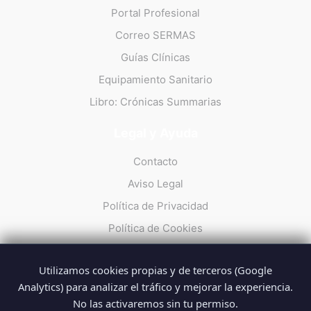
Portal Profesional
Correo SERMAS
Guías Clínicas
Equipamiento Sanitario
Libro: Crónicas Summarias
Legal y Ayuda
Contacto
Aviso Legal
Política de Privacidad
Política de Cookies
Utilizamos cookies propias y de terceros (Google
Analytics) para analizar el tráfico y mejorar la experiencia.
No las activaremos sin tu permiso.
© 2026 Summarios · La web no oficial de los profesionales del