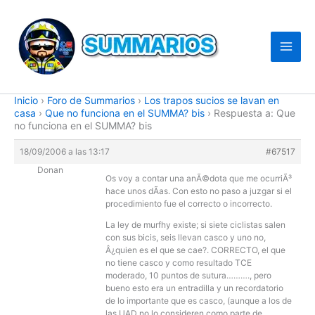
Ir
al
contenido
Inicio
›
Foro de Summarios
›
Los trapos sucios se lavan en
casa
›
Que no funciona en el SUMMA? bis
›
Respuesta a: Que
no funciona en el SUMMA? bis
18/09/2006 a las 13:17
#67517
Donan
Os voy a contar una anÃ©dota que me ocurriÃ³
hace unos dÃ­as. Con esto no paso a juzgar si el
procedimiento fue el correcto o incorrecto.
La ley de murfhy existe; si siete ciclistas salen
con sus bicis, seis llevan casco y uno no,
Â¿quien es el que se cae?. CORRECTO, el que
no tiene casco y como resultado TCE
moderado, 10 puntos de sutura………., pero
bueno esto era un entradilla y un recordatorio
de lo importante que es casco, (aunque a los de
las UAD no lo consideren como parte de