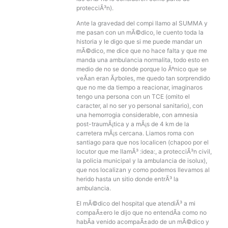
protecciÃ³n).
Ante la gravedad del compi llamo al SUMMA y
me pasan con un mÃ©dico, le cuento toda la
historia y le digo que si me puede mandar un
mÃ©dico, me dice que no hace falta y que me
manda una ambulancia normalita, todo esto en
medio de no se donde porque lo Ãºnico que se
veÃ­an eran Ã¡rboles, me quedo tan sorprendido
que no me da tiempo a reacionar, imaginaros
tengo una persona con un TCE (omito el
caracter, al no ser yo personal sanitario), con
una hemorrogia considerable, con amnesia
post-traumÃ¡tica y a mÃ¡s de 4 km de la
carretera mÃ¡s cercana. Liamos roma con
santiago para que nos localicen (chapoo por el
locutor que me llamÃ³ :idea:, a protecciÃ³n civil,
la policia municipal y la ambulancia de isolux),
que nos localizan y como podemos llevamos al
herido hasta un sitio donde entrÃ³ la
ambulancia.
El mÃ©dico del hospital que atendiÃ³ a mi
compaÃ±ero le dijo que no entendÃ­a como no
habÃ­a venido acompaÃ±ado de un mÃ©dico y