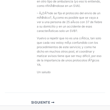
en otro tipo de ambulancia (yo eso lo entiendo,
como rifiriÃ©ndiose en un SVA).
– Â¿DÃ³nde se fija el protocolo del envio de un
mÃ©dico?, Â¿como es posible que se vaya a
ver a una persona de 25 aÃ±os con 37 de fiebre
a su domicilio y en un accidente de esas
caracterÃ­sticas solo un SVB?.
Vuelvo a repetir que no es una crÃ­tica, tan solo
que cada vez estoy mÃ¡s confundido con los
procedimientos de este servicio; y como he
dicho en muchos otros post, el coordinar y
matizar avisos tiene que ser muy dificil, por eso
de la importancia de unos protocolos lÃ³gicos
YA.
Un saludo
SIGUIENTE