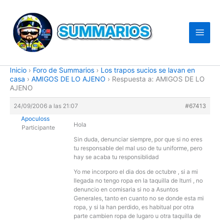
Ir
al
contenido
Inicio
›
Foro de Summarios
›
Los trapos sucios se lavan en
casa
›
AMIGOS DE LO AJENO
›
Respuesta a: AMIGOS DE LO
AJENO
24/09/2006 a las 21:07
#67413
Apoculoss
Hola
Participante
Sin duda, denunciar siempre, por que si no eres
tu responsable del mal uso de tu uniforme, pero
hay se acaba tu responsiblidad
Yo me incorporo el dia dos de octubre , si a mi
llegada no tengo ropa en la taquilla de Iturri , no
denuncio en comisaria si no a Asuntos
Generales, tanto en cuanto no se donde esta mi
ropa, y si la han perdido, es habitual por otra
parte cambien ropa de lugaro u otra taquilla de