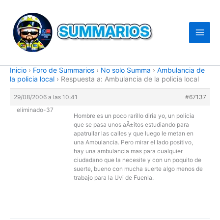
Ir
al
contenido
Inicio
›
Foro de Summarios
›
No solo Summa
›
Ambulancia de
la policia local
›
Respuesta a: Ambulancia de la policia local
29/08/2006 a las 10:41
#67137
eliminado-37
Hombre es un poco rarillo diria yo, un policia
que se pasa unos aÃ±itos estudiando para
apatrullar las calles y que luego le metan en
una Ambulancia. Pero mirar el lado positivo,
hay una ambulancia mas para cualquier
ciudadano que la necesite y con un poquito de
suerte, bueno con mucha suerte algo menos de
trabajo para la Uvi de Fuenla.