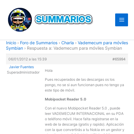
Ir
al
contenido
Inicio
›
Foro de Summarios
›
Charla
›
Vademecum para móviles
Symbian
›
Respuesta a: Vademecum para móviles Symbian
06/01/2012 a las 15:39
#65994
Javier Fuentes
Hola
Superadministrador
Pues recuperados de las descargas os los
pongo, no se si aun funcionan pues no tengo ya
este tipo de móvil.
Mobipocket Reader 5.0
Con el nuevo Mobipocket Reader 5.0 , puede
leer VADEMECUM INTERNACIONAL en su PDA
o teléfono móvil. Hace falta registrarse en la
web de la descarga (gratis y rapido). Aplicación
con la que convertirás a tu Nokia en un gestor y