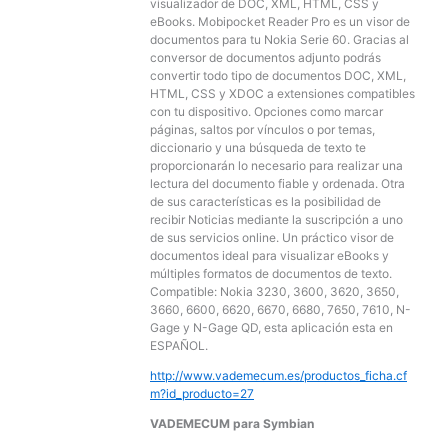
visualizador de DOC, XML, HTML, CSS y
eBooks. Mobipocket Reader Pro es un visor de
documentos para tu Nokia Serie 60. Gracias al
conversor de documentos adjunto podrás
convertir todo tipo de documentos DOC, XML,
HTML, CSS y XDOC a extensiones compatibles
con tu dispositivo. Opciones como marcar
páginas, saltos por vínculos o por temas,
diccionario y una búsqueda de texto te
proporcionarán lo necesario para realizar una
lectura del documento fiable y ordenada. Otra
de sus características es la posibilidad de
recibir Noticias mediante la suscripción a uno
de sus servicios online. Un práctico visor de
documentos ideal para visualizar eBooks y
múltiples formatos de documentos de texto.
Compatible: Nokia 3230, 3600, 3620, 3650,
3660, 6600, 6620, 6670, 6680, 7650, 7610, N-
Gage y N-Gage QD, esta aplicación esta en
ESPAÑOL.
http://www.vademecum.es/productos_ficha.cf
m?id_producto=27
VADEMECUM para Symbian