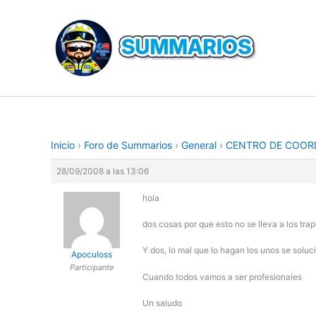
Ir
al
contenido
Inicio
›
Foro de Summarios
›
General
›
CENTRO DE COOR
28/09/2008 a las 13:06
hola
dos cosas por que esto no se lleva a los tra
Y dos, lo mal que lo hagan los unos se solu
Apoculoss
Participante
Cuando todos vamos a ser profesionales
Un saludo