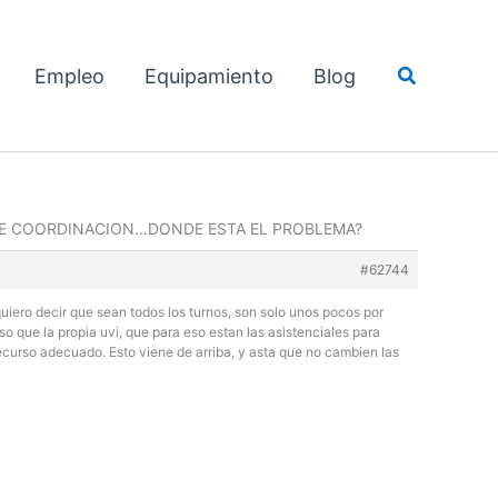
Buscar
Empleo
Equipamiento
Blog
 DE COORDINACION…DONDE ESTA EL PROBLEMA?
#62744
ero decir que sean todos los turnos, son solo unos pocos por
so que la propia uvi, que para eso estan las asistenciales para
recurso adecuado. Esto viene de arriba, y asta que no cambien las