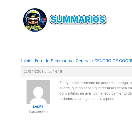
Ir
al
contenido
Inicio
›
Foro de Summarios
›
General
›
CENTRO DE COOR
22/04/2008 a las 14:16
Estoy completamente de acuerdo contigo, pe
suerte, que no saben que recursos tienen en l
convertirlas en uvis, con el equipamiento de
ordenes esto seguira asi o a peor.
pepita
Participante