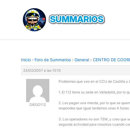
Ir
al
contenido
Inicio
›
Foro de Summarios
›
General
›
CENTRO DE COOR
23/02/2007 a las 15:10
Problemas que veo en el CCU de Castilla y
1. El 112 tiene su sede en Valladolid, por lo
2. Les pagan una mierda, por lo que se quem
DIEGO112
respondes que igual tardamos unas 4 horas e
3. Los operadores no son TEM, y creo que s
segunda actividad para nosotros cuando con 