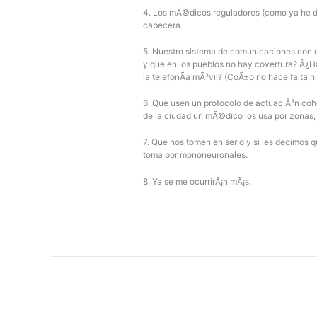
4. Los mÃ©dicos reguladores (como ya he dich
cabecera.
5. Nuestro sistema de comunicaciones con el
y que en los pueblos no hay covertura? Â¿Ha
la telefonÃ­a mÃ³vil? (CoÃ±o no hace falta n
6. Que usen un protocolo de actuaciÃ³n c
de la ciudad un mÃ©dico los usa por zonas
7. Que nos tomen en serio y si les decimos 
toma por mononeuronales.
8. Ya se me ocurrirÃ¡n mÃ¡s.