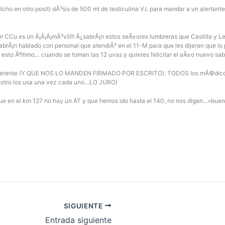
o en otro posit) dÃ³sis de 500 ml de testiculina V.I. para mandar a un alertante
 CCu es un Â¡Â¡Â¡mÃ³vil!!! Â¿sabrÃ¡n estos seÃ±ores lumbreras que Castilla y Le
brÃ¡n hablado con personal que atendiÃ³ en el 11-M para que les dijeran que lo p
i esto Ãºltimo… cuando se toman las 12 uvas y quieres felicitar el aÃ±o nuevo sa
oherente (Y QUE NOS LO MANDEN FIRMADO POR ESCRITO). TODOS los mÃ©dicos reg
, otro los usa una vez cada uno…LO JURO)
que en el km 127 no hay un AT y que hemos ido hasta el 140, no nos digan…»buen
SIGUIENTE
Entrada siguiente