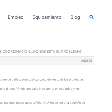
Buscar
Empleo
Equipamiento
Blog
 DE COORDINACION…DONDE ESTA EL PROBLEMA?
#62699
ocen de calles, zonas, etc,etc,etc del resto de las provincias)
a direcciÃ³n de una calle inexistente en tu ciudad y les
 Las razones todos las sabÃ©is. AmÃ©n de ser una opciÃ³n de