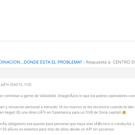
DINACION…DONDE ESTA EL PROBLEMA?
›
Respuesta a: CENTRO
 LeÃ³n (SACYL 112):
 que contratan a gente de Valladolid. (ImaginÃ¡ros lo que los pobres operadores con
an y renuevan personal a menudo. (A los nuevos se les reconoce cuando te dan un
n llegar) (Ej una direcciÃ³n en Salamanca para un SVB de Soria capital)
erÃ­a obligatorio ese puesto para personal que haya sido tÃ©cnico o conductor.
55 aÃ±os no estemos para tirar de sillas desde un 4Âº sin ascensor.