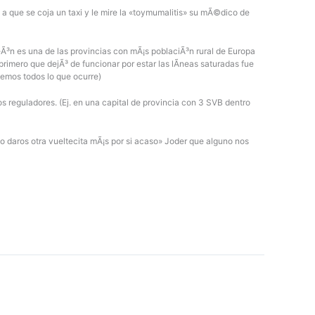
 a que se coja un taxi y le mire la «toymumalitis» su mÃ©dico de
Ã³n es una de las provincias con mÃ¡s poblaciÃ³n rural de Europa
rimero que dejÃ³ de funcionar por estar las lÃ­neas saturadas fue
bemos todos lo que ocurre)
uladores. (Ej. en una capital de provincia con 3 SVB dentro
o daros otra vueltecita mÃ¡s por si acaso» Joder que alguno nos