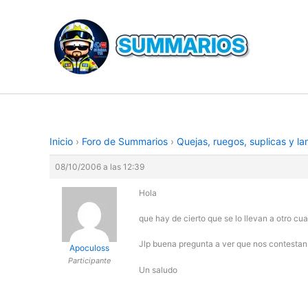
Ir
al
contenido
Inicio
›
Foro de Summarios
›
Quejas, ruegos, suplicas y l
08/10/2006 a las 12:39
Hola
que hay de cierto que se lo llevan a otro cua
Jlp buena pregunta a ver que nos contestan
Apoculoss
Participante
Un saludo