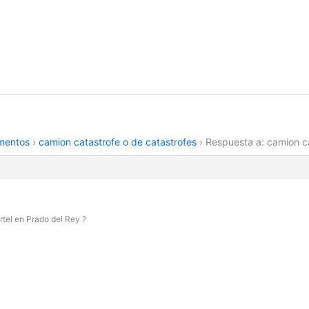
amentos
›
camion catastrofe o de catastrofes
›
Respuesta a: camion ca
rtel en Prado del Rey ?