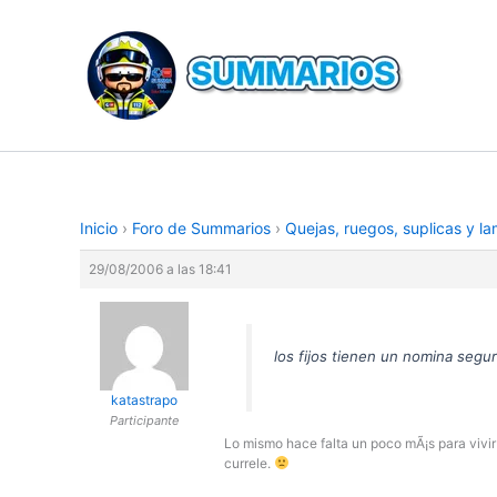
Ir
al
contenido
Inicio
›
Foro de Summarios
›
Quejas, ruegos, suplicas y l
29/08/2006 a las 18:41
los fijos tienen un nomina segu
katastrapo
Participante
Lo mismo hace falta un poco mÃ¡s para vivir
currele.