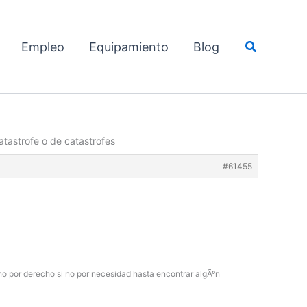
Buscar
Empleo
Equipamiento
Blog
tastrofe o de catastrofes
#61455
no por derecho si no por necesidad hasta encontrar algÃºn