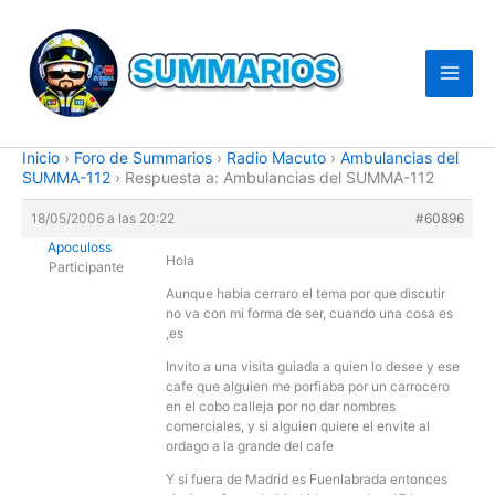
Ir
al
contenido
Inicio
›
Foro de Summarios
›
Radio Macuto
›
Ambulancias del
SUMMA-112
›
Respuesta a: Ambulancias del SUMMA-112
18/05/2006 a las 20:22
#60896
Apoculoss
Hola
Participante
Aunque habia cerraro el tema por que discutir
no va con mi forma de ser, cuando una cosa es
,es
Invito a una visita guiada a quien lo desee y ese
cafe que alguien me porfiaba por un carrocero
en el cobo calleja por no dar nombres
comerciales, y si alguien quiere el envite al
ordago a la grande del cafe
Y si fuera de Madrid es Fuenlabrada entonces