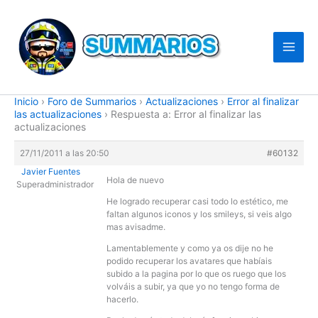
Ir
al
contenido
Inicio
›
Foro de Summarios
›
Actualizaciones
›
Error al finalizar
las actualizaciones
›
Respuesta a: Error al finalizar las
actualizaciones
27/11/2011 a las 20:50
#60132
Javier Fuentes
Hola de nuevo
Superadministrador
He logrado recuperar casi todo lo estético, me
faltan algunos iconos y los smileys, si veis algo
mas avisadme.
Lamentablemente y como ya os dije no he
podido recuperar los avatares que habíais
subido a la pagina por lo que os ruego que los
volváis a subir, ya que yo no tengo forma de
hacerlo.