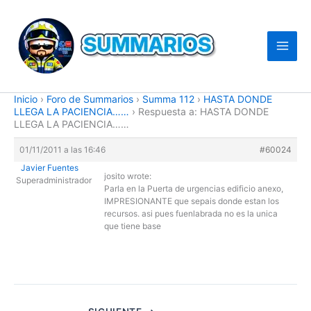
Ir
al
contenido
Inicio
›
Foro de Summarios
›
Summa 112
›
HASTA DONDE
LLEGA LA PACIENCIA……
›
Respuesta a: HASTA DONDE
LLEGA LA PACIENCIA……
01/11/2011 a las 16:46
#60024
Javier Fuentes
josito wrote:
Superadministrador
Parla en la Puerta de urgencias edificio anexo,
IMPRESIONANTE que sepais donde estan los
recursos. asi pues fuenlabrada no es la unica
que tiene base