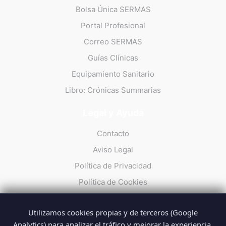
Bolsa Única SERMAS
Portal Profesional
Correo SERMAS
Guías Clínicas
Equipamiento Sanitario
Libro: Crónicas Summarias
Legal y Ayuda
Contacto
Aviso Legal
Política de Privacidad
Política de Cookies
Utilizamos cookies propias y de terceros (Google
Analytics) para analizar el tráfico y mejorar la experiencia.