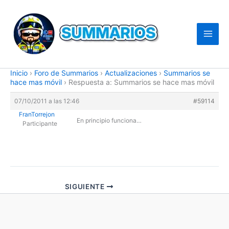
Ir
al
contenido
Inicio
›
Foro de Summarios
›
Actualizaciones
›
Summarios se
hace mas móvil
›
Respuesta a: Summarios se hace mas móvil
07/10/2011 a las 12:46
#59114
FranTorrejon
En principio funciona…
Participante
SIGUIENTE