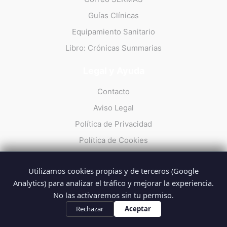
Guías Clínicas
Equipamiento Sanitario
Libro: Crónicas Summarias
Legal y Ayuda
Contacto
Aviso Legal
Política de Privacidad
Política de Cookies
Utilizamos cookies propias y de terceros (Google
Analytics) para analizar el tráfico y mejorar la experiencia.
No las activaremos sin tu permiso.
© 2026 Summarios · La web no oficial de los profesionales del
SUMMA 112
Rechazar
Aceptar