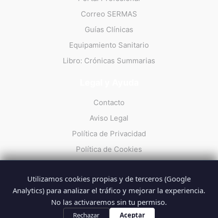
Correo SERMAS
Guías Clínicas
Equipamiento Sanitario
Libro: Crónicas Summarias
Legal y Ayuda
Contacto
Aviso Legal
Política de Privacidad
Política de Cookies
Utilizamos cookies propias y de terceros (Google
Analytics) para analizar el tráfico y mejorar la experiencia.
No las activaremos sin tu permiso.
© 2026 Summarios · La web no oficial de los profesionales del
SUMMA 112
Rechazar
Aceptar