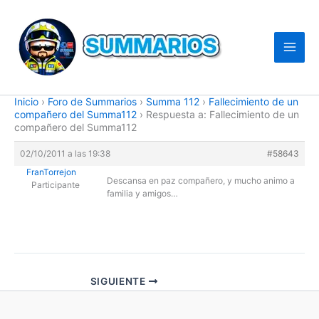
Ir
al
contenido
Inicio
›
Foro de Summarios
›
Summa 112
›
Fallecimiento de un
compañero del Summa112
›
Respuesta a: Fallecimiento de un
compañero del Summa112
02/10/2011 a las 19:38
#58643
FranTorrejon
Descansa en paz compañero, y mucho animo a
Participante
familia y amigos…
SIGUIENTE