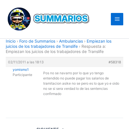
Ir
al
contenido
Inicio
›
Foro de Summarios
›
Ambulancias
›
Empiezan los
juicios de los trabajadores de Translife
›
Respuesta a:
Empiezan los juicios de los trabajadores de Translife
02/11/2011 a las 18:13
#58318
yomismo1
Pos no se navarro por lo que yo tengo
Participante
entendido no puede pagar los salarios de
tramitacion asike no se pero es lo que yo e oido
no se si sera verdad lo de las sentencias
confirmado