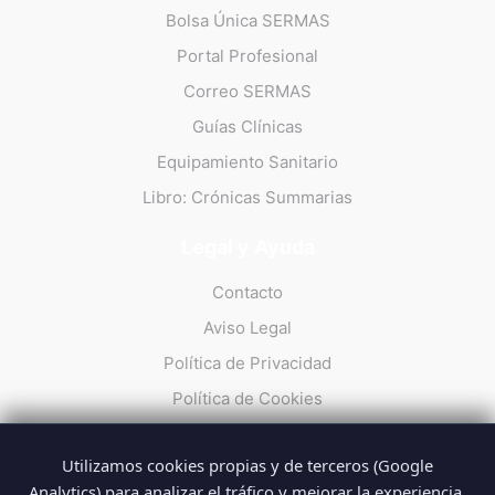
Bolsa Única SERMAS
Portal Profesional
Correo SERMAS
Guías Clínicas
Equipamiento Sanitario
Libro: Crónicas Summarias
Legal y Ayuda
Contacto
Aviso Legal
Política de Privacidad
Política de Cookies
Utilizamos cookies propias y de terceros (Google
Analytics) para analizar el tráfico y mejorar la experiencia.