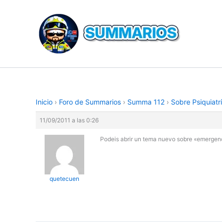
Ir
al
contenido
Inicio
›
Foro de Summarios
›
Summa 112
›
Sobre Psiquiatrí
11/09/2011 a las 0:26
Podeis abrir un tema nuevo sobre «emergenc
quetecuen