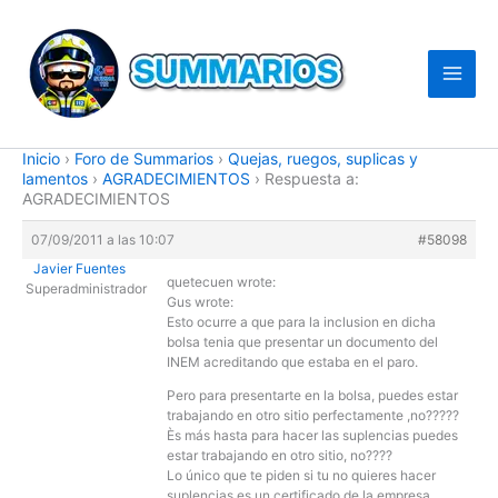
Ir
al
contenido
Inicio
›
Foro de Summarios
›
Quejas, ruegos, suplicas y
lamentos
›
AGRADECIMIENTOS
›
Respuesta a:
AGRADECIMIENTOS
07/09/2011 a las 10:07
#58098
Javier Fuentes
quetecuen wrote:
Superadministrador
Gus wrote:
Esto ocurre a que para la inclusion en dicha
bolsa tenia que presentar un documento del
INEM acreditando que estaba en el paro.
Pero para presentarte en la bolsa, puedes estar
trabajando en otro sitio perfectamente ,no?????
Ès más hasta para hacer las suplencias puedes
estar trabajando en otro sitio, no????
Lo único que te piden si tu no quieres hacer
suplencias es un certificado de la empresa