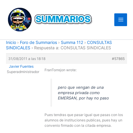
Ir
al
contenido
Inicio
›
Foro de Summarios
›
Summa 112
›
CONSULTAS
SINDICALES
›
Respuesta a: CONSULTAS SINDICALES
31/08/2011 a las 18:18
#57865
Javier Fuentes
FranTorrejon wrote:
Superadministrador
pero que vengan de una
empresa privada como
EMERSAN, por hay no paso
Pues tendras que pasar igual que pasas con los
alumnos de instituciones publicas, pues hay un
convenio firmado con la citada empresa.