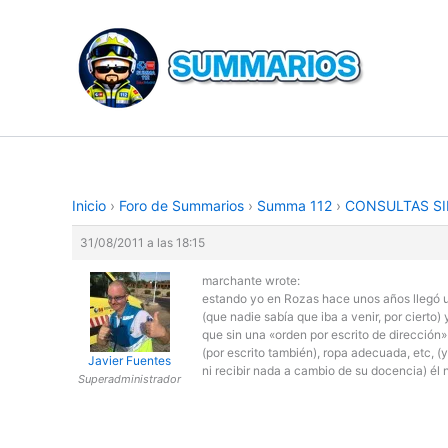
Ir
al
contenido
Inicio
›
Foro de Summarios
›
Summa 112
›
CONSULTAS SI
31/08/2011 a las 18:15
marchante wrote:
estando yo en Rozas hace unos años llegó 
(que nadie sabía que iba a venir, por cierto) 
que sin una «orden por escrito de dirección»
(por escrito también), ropa adecuada, etc, (
Javier Fuentes
ni recibir nada a cambio de su docencia) él 
Superadministrador