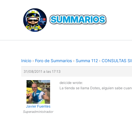
Ir
al
contenido
Inicio
›
Foro de Summarios
›
Summa 112
›
CONSULTAS SI
31/08/2011 a las 17:13
deicide wrote:
La tienda se llama Dotes, alguien sabe cuand
Javier Fuentes
Superadministrador