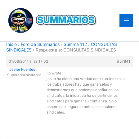
Ir
al
contenido
Inicio
›
Foro de Summarios
›
Summa 112
›
CONSULTAS
SINDICALES
›
Respuesta a: CONSULTAS SINDICALES
31/08/2011 a las 17:02
#57841
Javier Fuentes
jlp wrote:
Superadministrador
josito ha dicho una verdad como un templo, a
los trabajadores hay que ganárselos y
demostrarnos que podemos confiar en los
sindicatos, la iniciativa ha de partir de los
sindicatos para ganar su confianza. Solo
espero que lleguen pronto las elecciones
sindicales.