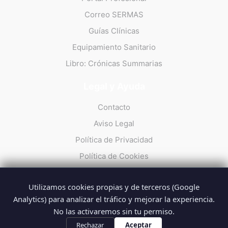
Correo SERMAS
Guías Clínicas
Equipamiento Sanitario
Libro: Crónicas Summarias
Legal y Ayuda
Contacto
Aviso Legal
Política de Privacidad
Política de Cookies
Utilizamos cookies propias y de terceros (Google
Analytics) para analizar el tráfico y mejorar la experiencia.
No las activaremos sin tu permiso.
© 2026 Summarios · La web no oficial de los profesionales del
SUMMA 112
Rechazar
Aceptar