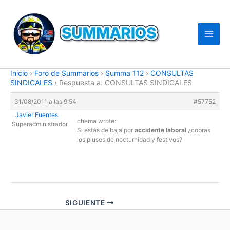
Ir
al
contenido
Inicio
›
Foro de Summarios
›
Summa 112
›
CONSULTAS
SINDICALES
›
Respuesta a: CONSULTAS SINDICALES
31/08/2011 a las 9:54
#57752
Javier Fuentes
chema wrote:
Superadministrador
Si estás de baja por
accidente laboral
¿cobras
los pluses de nocturnidad y festivos?
SIGUIENTE