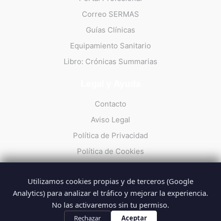
Correo SERMAS
Guías Clínicas
Equipamiento Sanitario
Libro: Crónicas Summarias
Legal y Ayuda
Contacto
Aviso Legal
Política de Privacidad
Política de Cookies
Utilizamos cookies propias y de terceros (Google
Analytics) para analizar el tráfico y mejorar la experiencia.
No las activaremos sin tu permiso.
© 2026 Summarios · La web no oficial de los profesionales del
SUMMA 112
Rechazar
Aceptar