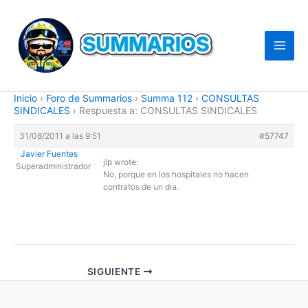
Ir
al
contenido
Inicio
›
Foro de Summarios
›
Summa 112
›
CONSULTAS
SINDICALES
›
Respuesta a: CONSULTAS SINDICALES
31/08/2011 a las 9:51
#57747
Javier Fuentes
jlp wrote:
Superadministrador
No, porque en los hospitales no hacen
contratos de un dia.
SIGUIENTE