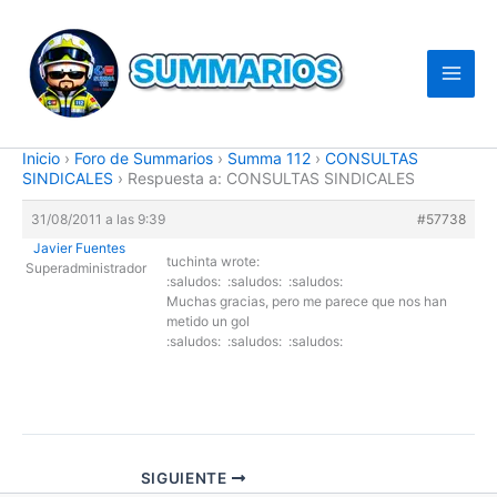
Ir
al
contenido
Inicio
›
Foro de Summarios
›
Summa 112
›
CONSULTAS
SINDICALES
›
Respuesta a: CONSULTAS SINDICALES
31/08/2011 a las 9:39
#57738
Javier Fuentes
tuchinta wrote:
Superadministrador
:saludos: :saludos: :saludos:
Muchas gracias, pero me parece que nos han
metido un gol
:saludos: :saludos: :saludos:
SIGUIENTE