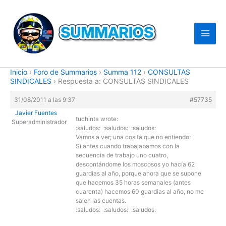
Ir
al
contenido
Inicio
›
Foro de Summarios
›
Summa 112
›
CONSULTAS
SINDICALES
›
Respuesta a: CONSULTAS SINDICALES
31/08/2011 a las 9:37
#57735
Javier Fuentes
tuchinta wrote:
Superadministrador
:saludos: :saludos: :saludos:
Vamos a ver; una cosita que no entiendo:
Si antes cuando trabajabamos con la
secuencia de trabajo uno cuatro,
descontándome los moscosos yo hacía 62
guardias al año, porque ahora que se supone
que hacemos 35 horas semanales (antes
cuarenta) hacemos 60 guardias al año, no me
salen las cuentas.
:saludos: :saludos: :saludos: