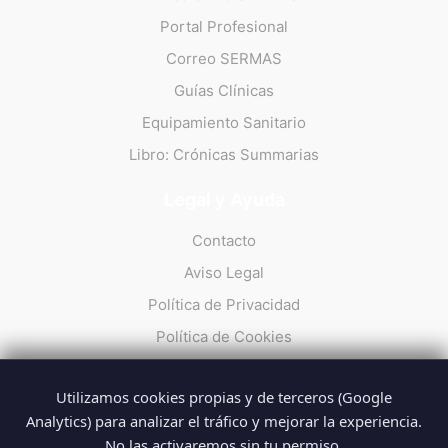
Portal Profesional
Correo SERMAS
Guías Clínicas
Equipamiento Sanitario
Libro: Crónicas Summarias
Legal y Ayuda
Contacto
Aviso Legal
Política de Privacidad
Política de Cookies
Utilizamos cookies propias y de terceros (Google
Analytics) para analizar el tráfico y mejorar la experiencia.
No las activaremos sin tu permiso.
© 2026 Summarios · La web no oficial de los profesionales del