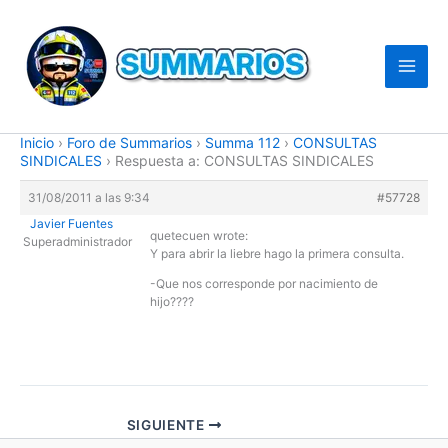
Ir
al
contenido
Inicio
›
Foro de Summarios
›
Summa 112
›
CONSULTAS
SINDICALES
›
Respuesta a: CONSULTAS SINDICALES
31/08/2011 a las 9:34
#57728
Javier Fuentes
quetecuen wrote:
Superadministrador
Y para abrir la liebre hago la primera consulta.
-Que nos corresponde por nacimiento de
hijo????
SIGUIENTE