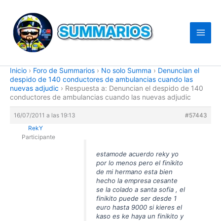
Ir
al
contenido
Inicio
›
Foro de Summarios
›
No solo Summa
›
Denuncian el
despido de 140 conductores de ambulancias cuando las
nuevas adjudic
›
Respuesta a: Denuncian el despido de 140
conductores de ambulancias cuando las nuevas adjudic
16/07/2011 a las 19:13
#57443
RekY
Participante
estamode acuerdo reky yo
por lo menos pero el finikito
de mi hermano esta bien
hecho la empresa cesante
se la colado a santa sofia , el
finikito puede ser desde 1
euro hasta 9000 si kieres el
kaso es ke haya un finikito y