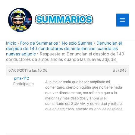
Ir
al
contenido
Inicio
›
Foro de Summarios
›
No solo Summa
›
Denuncian el
despido de 140 conductores de ambulancias cuando las
nuevas adjudic
›
Respuesta a: Denuncian el despido de 140
conductores de ambulancias cuando las nuevas adjudic
07/06/2011 a las 10:06
#57345
pma-112
A lo mejor tenia que haber ampliado mi
Participante
comentario, cierto chiquitin que no tiene nada
que ver directamente, me referia a que a lo
mejor hay mas despidos y ahora si el
comentario del SUMMA, y de verdad y reitero
que en este caso lamento mucho los despidos.