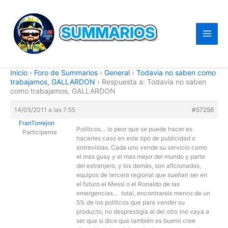
Ir
al
contenido
Inicio
›
Foro de Summarios
›
General
›
Todavia no saben como
trabajamos, GALLARDON
›
Respuesta a: Todavia no saben
como trabajamos, GALLARDON
14/05/2011 a las 7:55
#57256
FranTorrejon
Políticos… lo peor que se puede hacer es
Participante
hacerles caso en este tipo de publicidad o
entrevistas. Cada uno vende su servicio como
el mas guay y el mas mejor del mundo y parte
del extranjero, y los demás, son aficionados,
equipos de tercera regional que sueñan ser en
el futuro el Messi o el Ronaldo de las
emergencias… total, encontrareis menos de un
5% de los políticos que para vender su
producto, no desprestigia al del otro (no vaya a
ser que si dice que también es bueno cree