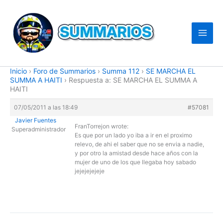
Ir
al
contenido
Inicio
›
Foro de Summarios
›
Summa 112
›
SE MARCHA EL
SUMMA A HAITI
›
Respuesta a: SE MARCHA EL SUMMA A
HAITI
07/05/2011 a las 18:49
#57081
Javier Fuentes
FranTorrejon wrote:
Superadministrador
Es que por un lado yo iba a ir en el proximo
relevo, de ahi el saber que no se envia a nadie,
y por otro la amistad desde hace años con la
mujer de uno de los que llegaba hoy sabado
jejejejejeje