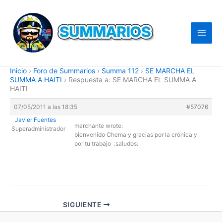
Ir
al
contenido
Inicio
›
Foro de Summarios
›
Summa 112
›
SE MARCHA EL
SUMMA A HAITI
›
Respuesta a: SE MARCHA EL SUMMA A
HAITI
07/05/2011 a las 18:35
#57076
Javier Fuentes
marchante wrote:
Superadministrador
bienvenido Chema y gracias por la crónica y
por tu trabajo :saludos:
SIGUIENTE