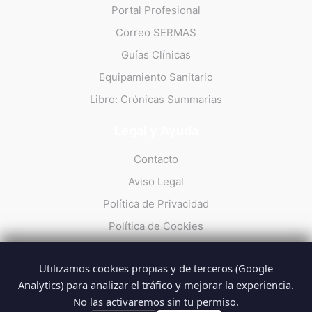
Portal Profesional
Correo SERMAS
Guías Clínicas
Equipamiento Sanitario
Libro: Crónicas Summarias
Legal y Ayuda
Contacto
Aviso Legal
Política de Privacidad
Política de Cookies
Utilizamos cookies propias y de terceros (Google
Analytics) para analizar el tráfico y mejorar la experiencia.
No las activaremos sin tu permiso.
© 2026 Summarios · La web no oficial de los profesionales del