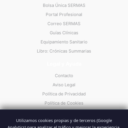
Bolsa Única SERMAS
Portal Profesional
Correo SERMAS
Guías Clínicas
Equipamiento Sanitario
Libro: Crónicas Summarias
Legal y Ayuda
Contacto
Aviso Legal
Política de Privacidad
Política de Cookies
Utilizamos cookies propias y de terceros (Google
Analytics) para analizar el tráfico y mejorar la experiencia.