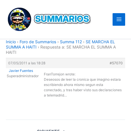
Ir
al
contenido
Inicio
›
Foro de Summarios
›
Summa 112
›
SE MARCHA EL
SUMMA A HAITI
›
Respuesta a: SE MARCHA EL SUMMA A
HAITI
07/05/2011 a las 18:28
#57070
Javier Fuentes
FranTorrejon wrote:
Superadministrador
Deseosos de leer la cronica que imagino estara
escribiendo ahora mismo segun esta
conectado, y tras haber visto sus declaraciones
a telemadrid…