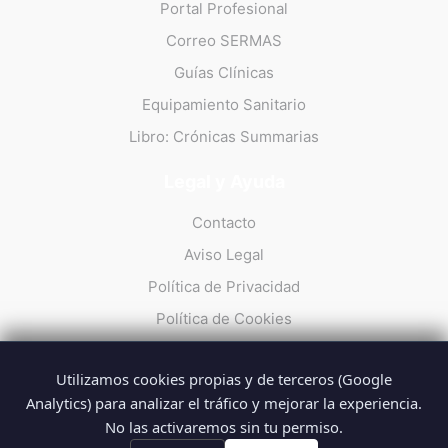
Portal Profesional
Correo SERMAS
Guías Clínicas
Equipamiento Sanitario
Libro: Crónicas Summarias
Legal y Ayuda
Contacto
Aviso Legal
Política de Privacidad
Política de Cookies
Utilizamos cookies propias y de terceros (Google
Analytics) para analizar el tráfico y mejorar la experiencia.
No las activaremos sin tu permiso.
© 2026 Summarios · La web no oficial de los profesionales del