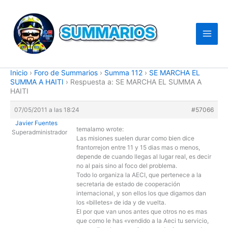
Ir
al
contenido
Inicio
›
Foro de Summarios
›
Summa 112
›
SE MARCHA EL
SUMMA A HAITI
›
Respuesta a: SE MARCHA EL SUMMA A
HAITI
07/05/2011 a las 18:24
#57066
Javier Fuentes
temalamo wrote:
Superadministrador
Las misiones suelen durar como bien dice
frantorrejon entre 11 y 15 dias mas o menos,
depende de cuando llegas al lugar real, es decir
no al pais sino al foco del problema.
Todo lo organiza la AECI, que pertenece a la
secretaria de estado de cooperación
internacional, y son ellos los que digamos dan
los «billetes» de ida y de vuelta.
El por que van unos antes que otros no es mas
que como le has «vendido a la Aeci tu servicio,