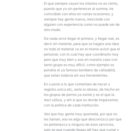
El que siempre vayan los mismos no es cierto,
puesto que yo sin pertenecer al summa, he
coincidido con ellos en varias ocasiones, y
siempre hay gente nueva, mezclada con
alguien con experiencia como no puede ser de
otro modo.
De nada sirve llegar el primero, y llegar mal, es
decir sin material, para que os hagais una idea
no todo el material va en el mismo avion que el
personal, con lo cual hay que coordinarlo muy
pero que muy bien y eso en nuestro caso con
tanto grupo es muy dificil, como ejemplo os
pondria el ya famoso bombero de valladalid,
que estan todavia sin sus herramientas.
En cuanto a lo que comentais de hacer u
registro unico etc, sería lo idoneo, de hecho en
los grupos de perros ya existe y es el que la
Aeci utiliza, y ahi si que es donde tropezamos
con la politica de cada institución.
Veo que hay gente muy quemada, por que no
les llaman, eso es algo que desconozco por que
no pertenezco a ninguno de esos servicios,
solo se que cuando llegas alli hay que currar y