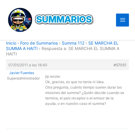
Ir
al
contenido
Inicio
›
Foro de Summarios
›
Summa 112
›
SE MARCHA EL
SUMMA A HAITI
›
Respuesta a: SE MARCHA EL SUMMA A
HAITI
07/05/2011 a las 16:40
#57051
Javier Fuentes
jlp wrote:
Superadministrador
Ok, gracias, es que no tenía ni idea.
Otra pregunta, cuánto tiempo suelen durar las
misiones del summa? ¿Quién decide cuando se
termina, el país receptor o el emisor de la
ayuda, o en nuestro caso el summa?