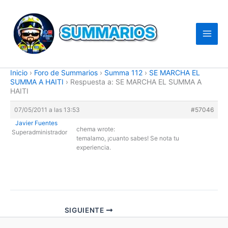
Ir
al
contenido
Inicio
›
Foro de Summarios
›
Summa 112
›
SE MARCHA EL
SUMMA A HAITI
›
Respuesta a: SE MARCHA EL SUMMA A
HAITI
07/05/2011 a las 13:53
#57046
Javier Fuentes
chema wrote:
Superadministrador
temalamo, ¡cuanto sabes! Se nota tu
experiencia.
SIGUIENTE