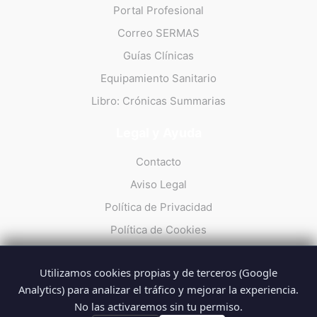
Portal Profesional
Correo SERMAS
Guías Clínicas
Equipamiento Sanitario
Libro: Crónicas Summarias
Legal y Ayuda
Contacto
Aviso Legal
Política de Privacidad
Política de Cookies
Utilizamos cookies propias y de terceros (Google
Analytics) para analizar el tráfico y mejorar la experiencia.
No las activaremos sin tu permiso.
© 2026 Summarios · La web no oficial de los profesionales del