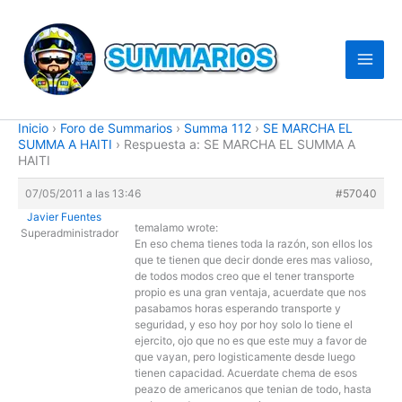
Ir
al
contenido
Inicio
›
Foro de Summarios
›
Summa 112
›
SE MARCHA EL
SUMMA A HAITI
›
Respuesta a: SE MARCHA EL SUMMA A
HAITI
07/05/2011 a las 13:46
#57040
Javier Fuentes
temalamo wrote:
Superadministrador
En eso chema tienes toda la razón, son ellos los
que te tienen que decir donde eres mas valioso,
de todos modos creo que el tener transporte
propio es una gran ventaja, acuerdate que nos
pasabamos horas esperando transporte y
seguridad, y eso hoy por hoy solo lo tiene el
ejercito, ojo que no es que este muy a favor de
que vayan, pero logisticamente desde luego
tienen capacidad. Acuerdate chema de esos
peazo de americanos que tenian de todo, hasta