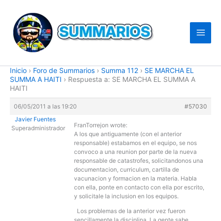
Ir
al
contenido
Inicio
›
Foro de Summarios
›
Summa 112
›
SE MARCHA EL
SUMMA A HAITI
›
Respuesta a: SE MARCHA EL SUMMA A
HAITI
06/05/2011 a las 19:20
#57030
Javier Fuentes
FranTorrejon wrote:
Superadministrador
A los que antiguamente (con el anterior
responsable) estabamos en el equipo, se nos
convoco a una reunion por parte de la nueva
responsable de catastrofes, solicitandonos una
documentacion, curriculum, cartilla de
vacunacion y formacion en la materia. Habla
con ella, ponte en contacto con ella por escrito,
y solicitale la inclusion en los equipos.
Los problemas de la anterior vez fueron
sencillamente la disciplina. La gente sabe