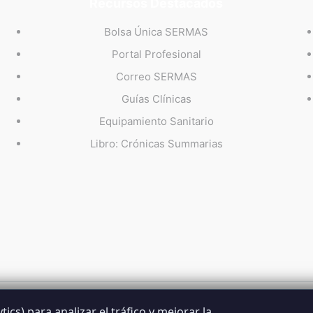
Recursos Destacados
Bolsa Única SERMAS
Portal Profesional
Correo SERMAS
Guías Clínicas
Equipamiento Sanitario
Libro: Crónicas Summarias
ics) para analizar el tráfico y mejorar la