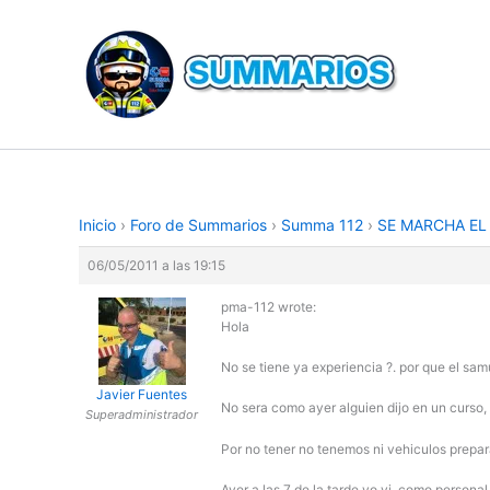
Ir
al
contenido
Inicio
›
Foro de Summarios
›
Summa 112
›
SE MARCHA EL
06/05/2011 a las 19:15
pma-112 wrote:
Hola
No se tiene ya experiencia ?. por que el sam
Javier Fuentes
No sera como ayer alguien dijo en un curso,
Superadministrador
Por no tener no tenemos ni vehiculos prepa
Ayer a las 7 de la tarde yo vi, como personal