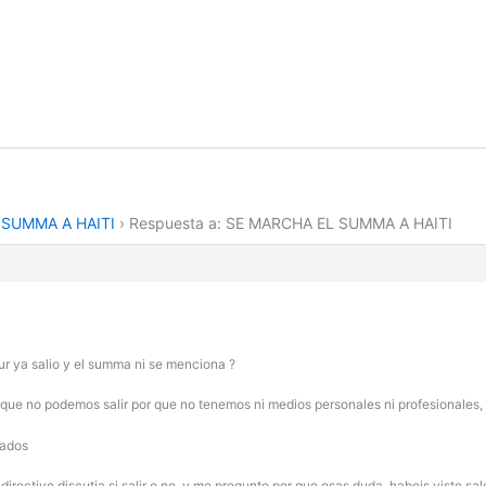
 SUMMA A HAITI
›
Respuesta a: SE MARCHA EL SUMMA A HAITI
ur ya salio y el summa ni se menciona ?
 que no podemos salir por que no tenemos ni medios personales ni profesionales, 
rados
 directivo discutia si salir o no, y me pregunto por que esas duda, habeis visto sa