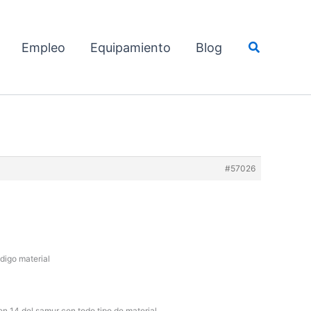
Buscar
Empleo
Equipamiento
Blog
#57026
digo material
len 14 del samur con todo tipo de material,