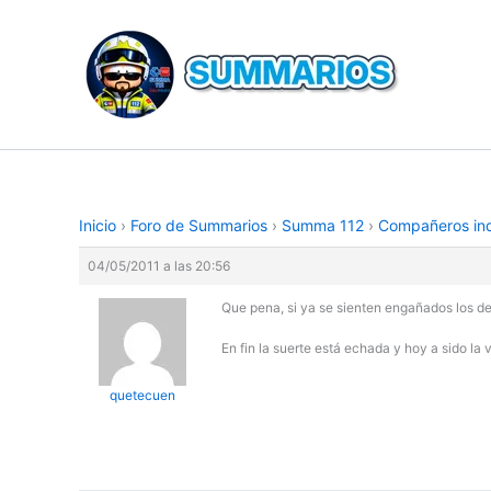
Ir
al
contenido
Inicio
›
Foro de Summarios
›
Summa 112
›
Compañeros ind
04/05/2011 a las 20:56
Que pena, si ya se sienten engañados lo
En fin la suerte está echada y hoy a sido la 
quetecuen