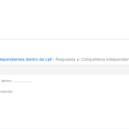
ependientes dentro de csif
›
Respuesta a: Compañeros independient
s de dentro…………………
votación.