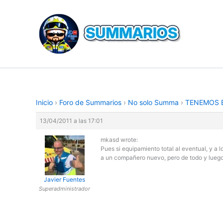
Ir
al
contenido
Inicio
›
Foro de Summarios
›
No solo Summa
›
TENEMOS B
13/04/2011 a las 17:01
mkasd wrote:
Pues si equipamiento total al eventual, y a 
a un compañero nuevo, pero de todo y luego 
Javier Fuentes
Superadministrador