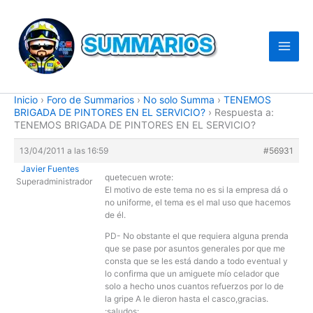
Ir
al
contenido
Inicio
›
Foro de Summarios
›
No solo Summa
›
TENEMOS
BRIGADA DE PINTORES EN EL SERVICIO?
›
Respuesta a:
TENEMOS BRIGADA DE PINTORES EN EL SERVICIO?
13/04/2011 a las 16:59
#56931
Javier Fuentes
quetecuen wrote:
Superadministrador
El motivo de este tema no es si la empresa dá o
no uniforme, el tema es el mal uso que hacemos
de él.
PD- No obstante el que requiera alguna prenda
que se pase por asuntos generales por que me
consta que se les está dando a todo eventual y
lo confirma que un amiguete mío celador que
solo a hecho unos cuantos refuerzos por lo de
la gripe A le dieron hasta el casco,gracias.
:saludos: