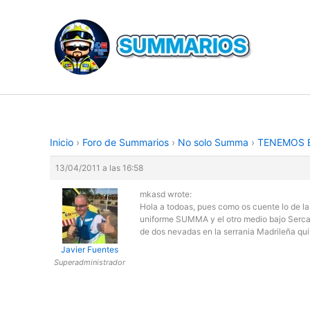
Ir
al
contenido
Inicio
›
Foro de Summarios
›
No solo Summa
›
TENEMOS B
13/04/2011 a las 16:58
mkasd wrote:
Hola a todoas, pues como os cuente lo de l
uniforme SUMMA y el otro medio bajo Sercam
de dos nevadas en la serrania Madrileña qui
Javier Fuentes
Superadministrador