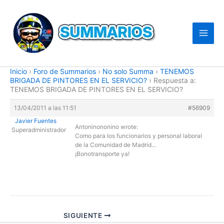
Ir
al
contenido
Inicio
›
Foro de Summarios
›
No solo Summa
›
TENEMOS
BRIGADA DE PINTORES EN EL SERVICIO?
›
Respuesta a:
TENEMOS BRIGADA DE PINTORES EN EL SERVICIO?
13/04/2011 a las 11:51
#56909
Javier Fuentes
Antoninononino wrote:
Superadministrador
Como para los funcionarios y personal laboral
de la Comunidad de Madrid…
¡Bonotransporte ya!
SIGUIENTE