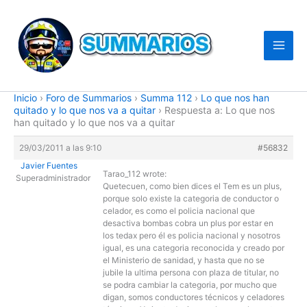
Ir
al
contenido
Inicio
›
Foro de Summarios
›
Summa 112
›
Lo que nos han
quitado y lo que nos va a quitar
›
Respuesta a: Lo que nos
han quitado y lo que nos va a quitar
29/03/2011 a las 9:10
#56832
Javier Fuentes
Tarao_112 wrote:
Superadministrador
Quetecuen, como bien dices el Tem es un plus,
porque solo existe la categoria de conductor o
celador, es como el policia nacional que
desactiva bombas cobra un plus por estar en
los tedax pero él es policia nacional y nosotros
igual, es una categoria reconocida y creado por
el Ministerio de sanidad, y hasta que no se
jubile la ultima persona con plaza de titular, no
se podra cambiar la categoria, por mucho que
digan, somos conductores técnicos y celadores