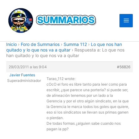
Ir
al
contenido
Inicio
›
Foro de Summarios
›
Summa 112
›
Lo que nos han
quitado y lo que nos va a quitar
›
Respuesta a: Lo que nos
han quitado y lo que nos va a quitar
29/03/2011 a las 9:04
#56826
Javier Fuentes
Tarao_112 wrote:
Superadministrador
cOcO el foro es libre tanto para leer como para
escribir, ¿que parece una porteria? si puede ser,
de alineación tenemos por un lado a la
Gerencia y por el otro algún sindicato, en la que
la Gerencia le marca todos los goles que quiere,
eso si los sindicatos se llevan sus primas ganen
o pierdan.
De todas formas ¿alguien sabe cuando nos
pagan la pp?