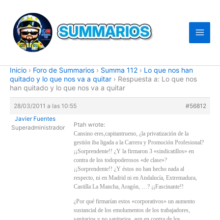
Ir
al
contenido
Inicio
›
Foro de Summarios
›
Summa 112
›
Lo que nos han
quitado y lo que nos va a quitar
›
Respuesta a: Lo que nos
han quitado y lo que nos va a quitar
28/03/2011 a las 10:55
#56812
Javier Fuentes
Ptah wrote:
Superadministrador
Cansino eres,capitantrueno, ¿la privatización de la
gestión iba ligada a la Carrera y Promoción Profesional?
¡¡Sorprendente!! ¿Y la firmaron 3 «sindicatillos» en
contra de los todopoderosos «de clase»?
¡¡Sorprendente!! ¿Y éstos no han hecho nada al
respecto, ni en Madrid ni en Andalucía, Extremadura,
Castilla La Mancha, Aragón, …? ¡¡Fascinante!!
¿Por qué firmarían estos «corporativos» un aumento
sustancial de los emolumentos de los trabajadores,
sanitarios y no sanitarios, aun en contra de los