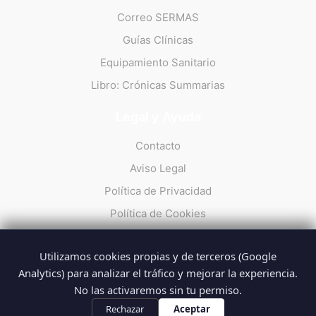
Correo SERMAS
Guías Clínicas
Equipamiento Sanitario
Libro: Crónicas Summarias
Legal y Ayuda
Contacto
Aviso Legal
Política de Privacidad
Política de Cookies
Utilizamos cookies propias y de terceros (Google
Analytics) para analizar el tráfico y mejorar la experiencia.
No las activaremos sin tu permiso.
© 2026 Summarios · La web no oficial de los profesionales del
SUMMA 112
Rechazar
Aceptar