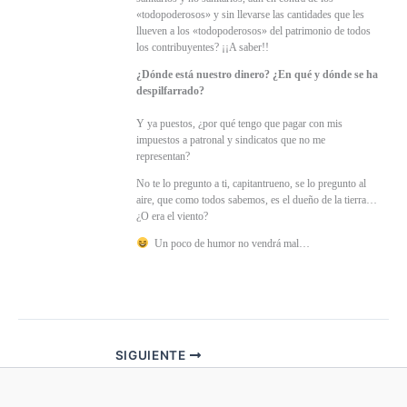
«todopoderosos» y sin llevarse las cantidades que les
llueven a los «todopoderosos» del patrimonio de todos
los contribuyentes? ¡¡A saber!!
¿Dónde está nuestro dinero? ¿En qué y dónde se ha
despilfarrado?
Y ya puestos, ¿por qué tengo que pagar con mis
impuestos a patronal y sindicatos que no me
representan?
No te lo pregunto a ti, capitantrueno, se lo pregunto al
aire, que como todos sabemos, es el dueño de la tierra…
¿O era el viento?
Un poco de humor no vendrá mal…
SIGUIENTE